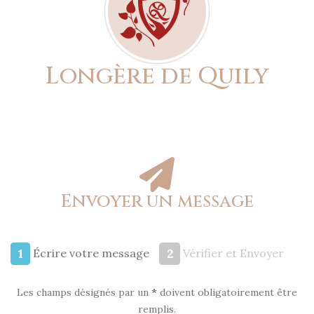
Longère de Quily
Envoyer un message
1
2
Écrire votre message
Vérifier et Envoyer
Envoyer un message
Les champs désignés par un
*
doivent obligatoirement être
remplis.